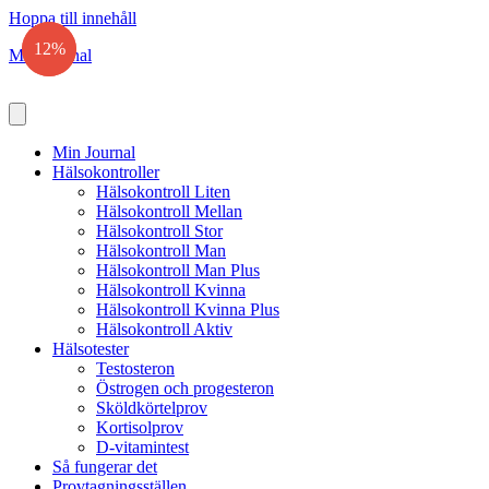
Hoppa till innehåll
12%
12%
Min Journal
Min Journal
Hälsokontroller
Hälsokontroll Liten
Hälsokontroll Mellan
Hälsokontroll Stor
Hälsokontroll Man
Hälsokontroll Man Plus
Hälsokontroll Kvinna
Hälsokontroll Kvinna Plus
Hälsokontroll Aktiv
Hälsotester
Testosteron
Östrogen och progesteron
Sköldkörtelprov
Kortisolprov
D-vitamintest
Så fungerar det
Provtagningsställen