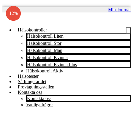
Hoppa
Min Journal
till
12%
12%
innehåll
Hälsokontroller
Hälsokontroll Liten
Hälsokontroll Stor
Hälsokontroll Man
Hälsokontroll Kvinna
Hälsokontroll Kvinna Plus
Hälsokontroll Aktiv
Hälsotester
Så fungerar det
Provtagningsställen
Kontakta oss
Kontakta oss
Vanliga frågor