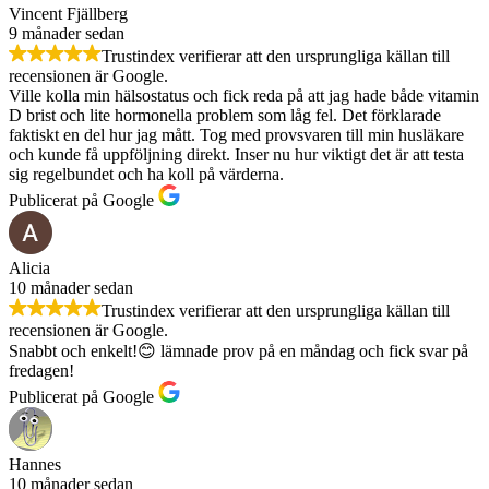
i
p
Vincent Fjällberg
t
:
g
r
9 månader sedan
v
2
a
i
a
9
Trustindex verifierar att den ursprungliga källan till
p
s
r
9
recensionen är Google.
r
e
:
5
Ville kolla min hälsostatus och fick reda på att jag hade både vitamin
i
t
3
D brist och lite hormonella problem som låg fel. Det förklarade
s
ä
3
k
faktiskt en del hur jag mått. Tog med provsvaren till min husläkare
e
r
9
r
och kunde få uppföljning direkt. Inser nu hur viktigt det är att testa
t
:
5
.
sig regelbundet och ha koll på värderna.
v
2
a
9
Publicerat på Google
k
r
9
r
:
5
.
3
Alicia
3
k
10 månader sedan
9
r
Trustindex verifierar att den ursprungliga källan till
5
.
recensionen är Google.
Snabbt och enkelt!😊 lämnade prov på en måndag och fick svar på
k
fredagen!
r
.
Publicerat på Google
Hannes
10 månader sedan